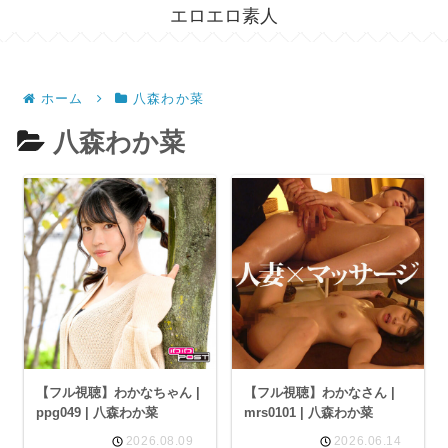
エロエロ素人
ホーム
八森わか菜
八森わか菜
【フル視聴】わかなちゃん |
【フル視聴】わかなさん |
ppg049 | 八森わか菜
mrs0101 | 八森わか菜
2026.08.09
2026.06.14