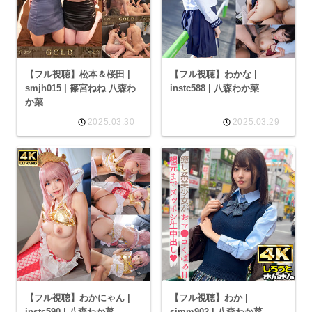
【フル視聴】松本＆桜田 |
【フル視聴】わかな |
smjh015 | 篠宮ねね 八森わ
instc588 | 八森わか菜
か菜
2025.03.30
2025.03.29
【フル視聴】わかにゃん |
【フル視聴】わか |
instc590 | 八森わか菜
simm902 | 八森わか菜